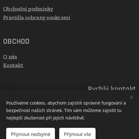
Obchodní podmínky
Pravidla ochrany soukromí
OBCHOD
O nás
Kontakt
Rychlý kontakt
Používáme cookies, abychom zajistili správné fungování a
E-mail: info@euds.cz
bezpečnost našich stránek. Tím vám můžeme zajistit tu
Telefon: 777122005
nejlepší zkušenost při jejich návštěvě.
Přijmout nezbytné
Přijmout vše
Vytvořeno službou
Webnode
Cookies