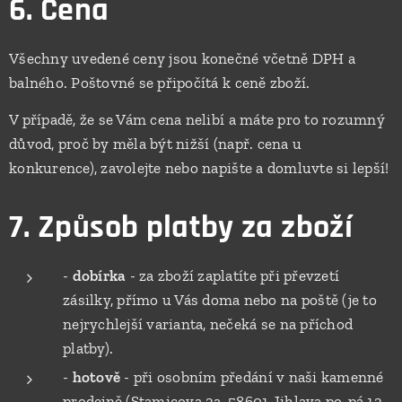
6. Cena
Všechny uvedené ceny jsou konečné včetně DPH a
balného. Poštovné se připočítá k ceně zboží.
V případě, že se Vám cena nelibí a máte pro to rozumný
důvod, proč by měla být nižší (např. cena u
konkurence), zavolejte nebo napište a domluvte si lepší!
7. Způsob platby za zboží
-
dobírka
- za zboží zaplatíte při převzetí
zásilky, přímo u Vás doma nebo na poště (je to
nejrychlejší varianta, nečeká se na příchod
platby).
-
hotově
- při osobním předání v naši kamenné
prodejně (Stamicova 2a, 58601 Jihlava po-pá 12-