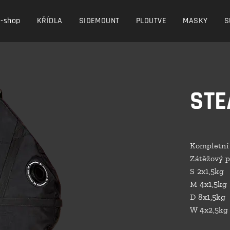
E-shop
KŘÍDLA
SIDEMOUNT
PLOUTVE
MASKY
S
STE
Kompletní 
Zátěžový p
S 2x1,5kg
M 4x1,5kg
D 8x1,5kg
W 4x2,5k