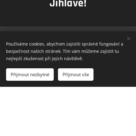
Jihlavě!
Spokojený zákazník je naší
Používáme cookies, abychom zajistili správné fungování a
bezpečnost našich stránek. Tím vám můžeme zajistit tu
prioritou
nejlepší zkušenost při jejich návštěvě.
Díky že u nás nakupujete a zasíláte fotografie z
Přijmout nezbytné
Přijmout vše
vašeho potápění