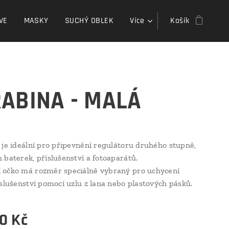
VE
MASKY
SUCHÝ OBLEK
Více
Košík
ABINA - MALÁ
 je ideální pro připevnění regulátoru druhého stupně,
 baterek, příslušenství a fotoaparátů.
 očko má rozměr speciálně vybraný pro uchycení
íslušenství pomocí uzlu z lana nebo plastových pásků.
0
Kč