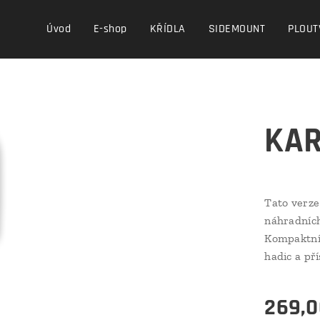
Úvod
E-shop
KŘÍDLA
SIDEMOUNT
PLOUT
KAR
Tato verze
náhradních
Kompaktní
hadic a př
269,0