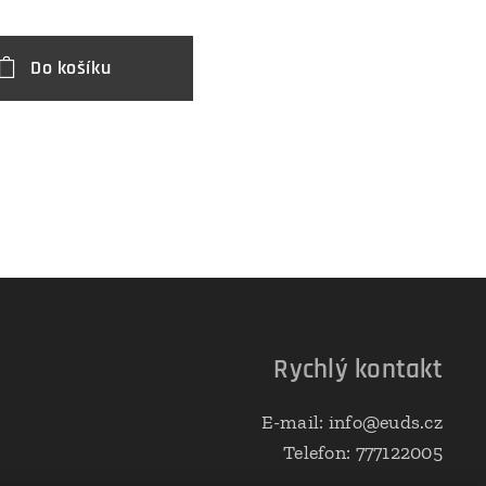
Do košíku
Rychlý kontakt
E-mail: info@euds.cz
Telefon: 777122005