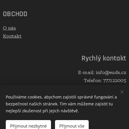
OBCHOD
O nás
Kontakt
Rychlý kontakt
E-mail: info@euds.cz
Telefon: 777122005
Používáme cookies, abychom zajistili správné fungování a
bezpečnost našich stránek. Tím vám můžeme zajistit tu
Vytvořeno službou
Webnode
Cookies
nejlepší zkušenost při jejich návštěvě.
Do košíku
Přijmout nezbytné
Přijmout vše