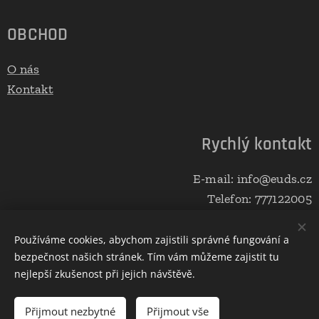
OBCHOD
O nás
Kontakt
Rychlý kontakt
E-mail: info@euds.cz
Telefon: 777122005
Používáme cookies, abychom zajistili správné fungování a
bezpečnost našich stránek. Tím vám můžeme zajistit tu
Vytvořeno službou
Webnode
Cookies
nejlepší zkušenost při jejich návštěvě.
Do košíku
Přijmout nezbytné
Přijmout vše