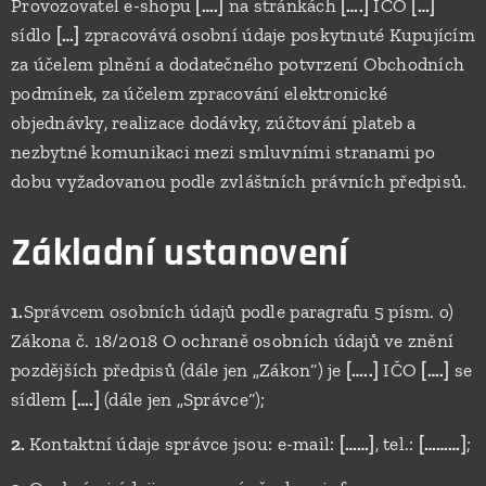
Provozovatel e-shopu
[….]
na stránkách
[….]
IČO
[…]
sídlo
[…]
zpracovává osobní údaje poskytnuté Kupujícím
za účelem plnění a dodatečného potvrzení Obchodních
podmínek, za účelem zpracování elektronické
objednávky, realizace dodávky, zúčtování plateb a
nezbytné komunikaci mezi smluvními stranami po
dobu vyžadovanou podle zvláštních právních předpisů.
Základní ustanovení
1.
Správcem osobních údajů podle paragrafu 5 písm. o)
Zákona č. 18/2018 O ochraně osobních údajů ve znění
pozdějších předpisů (dále jen „Zákon“) je
[…..]
IČO
[….]
se
sídlem
[….]
(dále jen „Správce“);
2.
Kontaktní údaje správce jsou: e-mail:
[……]
, tel.:
[………]
;